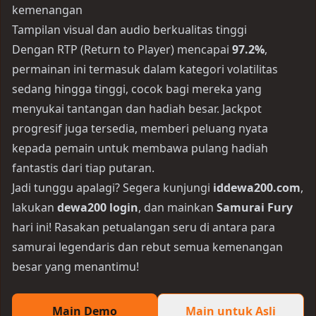
kemenangan
Tampilan visual dan audio berkualitas tinggi
Dengan RTP (Return to Player) mencapai
97.2%
,
permainan ini termasuk dalam kategori volatilitas
sedang hingga tinggi, cocok bagi mereka yang
menyukai tantangan dan hadiah besar. Jackpot
progresif juga tersedia, memberi peluang nyata
kepada pemain untuk membawa pulang hadiah
fantastis dari tiap putaran.
Jadi tunggu apalagi? Segera kunjungi
iddewa200.com
,
lakukan
dewa200 login
, dan mainkan
Samurai Fury
hari ini! Rasakan petualangan seru di antara para
samurai legendaris dan rebut semua kemenangan
besar yang menantimu!
Main Demo
Main untuk Asli