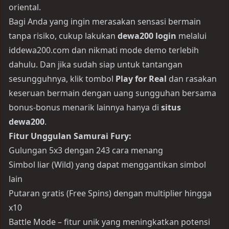
oriental.
Bagi Anda yang ingin merasakan sensasi bermain
tanpa risiko, cukup lakukan
dewa200 login
melalui
iddewa200.com
dan nikmati mode demo terlebih
dahulu. Dan jika sudah siap untuk tantangan
sesungguhnya, klik tombol
Play for Real
dan rasakan
keseruan bermain dengan uang sungguhan bersama
bonus-bonus menarik lainnya hanya di
situs
dewa200
.
Fitur Unggulan Samurai Fury:
Gulungan 5x3 dengan 243 cara menang
Simbol liar (Wild) yang dapat menggantikan simbol
lain
Putaran gratis (Free Spins) dengan multiplier hingga
x10
Battle Mode – fitur unik yang meningkatkan potensi