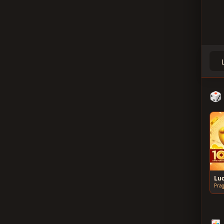
🎲
Prag