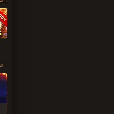
All →
All →