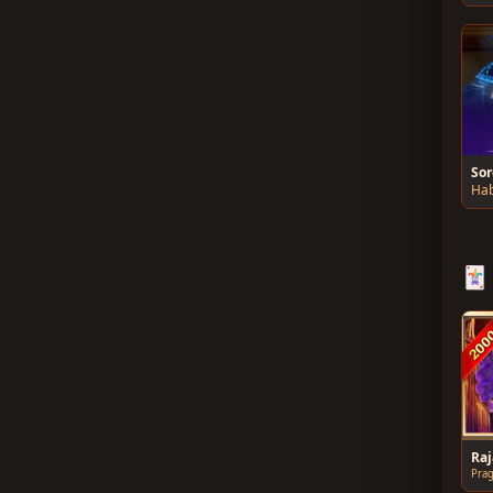
Ha
🃏
Ra
Prag