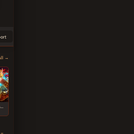
ort
All →
Power Of Thor Megaways